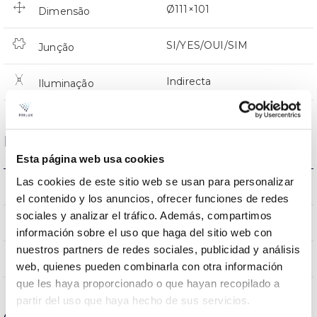
Ø111×101
Dimensão
SI/YES/OUI/SIM
Junção
Indirecta
Iluminação
Dados ópticos
Esta página web usa cookies
Las cookies de este sitio web se usan para personalizar
3000k
Temperatura de cor
el contenido y los anuncios, ofrecer funciones de redes
sociales y analizar el tráfico. Además, compartimos
≥80
CRI Índice de repr. cromática
información sobre el uso que haga del sitio web con
nuestros partners de redes sociales, publicidad y análisis
45
Angulo de abertura
web, quienes pueden combinarla con otra información
que les haya proporcionado o que hayan recopilado a
partir del uso que haya hecho de sus servicios.