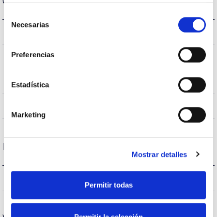
Carcaça e Acabamento
Selección
Necesarias
de
AL
Refletor
consentimiento
Preferencias
GU10
Tipo de casquilho
Blanco
Cor do corpo
Estadística
PC
Corpo
Marketing
Desempenho
Mostrar detalles
978
Fluxo (lm)
Permitir todas
Permitir la selección