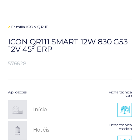
>
Família
ICON QR 111
ICON QR111 SMART 12W 830 G53
12V 45º ERP
576628
Aplicações
Ficha técnica
SKU
Início
Ficha técnica
modelo
Hotéis