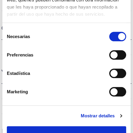
80
CRI Índice de repr. cromática
que les haya proporcionado o que hayan recopilado a
partir del uso que haya hecho de sus servicios.
Carcaça e Acabamento
Selección
Necesarias
de
consentimiento
IP20
Índice de estanqueidade IP
Preferencias
Vida
Estadística
(L70B50>)40.000h
Marketing
Vida
(L70B50>)40.000h
Vida
Mostrar detalles
Proteções