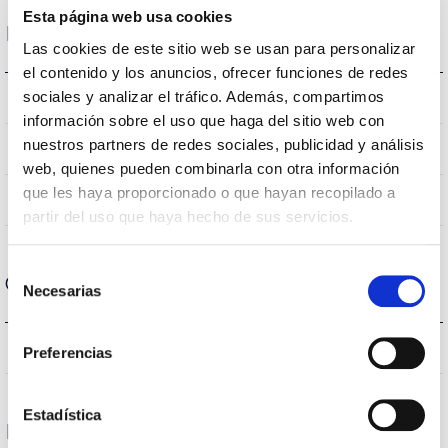
Esta página web usa cookies
Dados ópticos
Las cookies de este sitio web se usan para personalizar
el contenido y los anuncios, ofrecer funciones de redes
sociales y analizar el tráfico. Además, compartimos
2700K-6500K
Temperatura de cor
información sobre el uso que haga del sitio web con
nuestros partners de redes sociales, publicidad y análisis
80-80
CRI Índice de repr. cromática
web, quienes pueden combinarla con otra información
que les haya proporcionado o que hayan recopilado a
120
Angulo de abertura
partir del uso que haya hecho de sus servicios.
Selección
Carcaça e Acabamento
Necesarias
de
consentimiento
IP20
Índice de estanqueidade IP
Preferencias
Estadística
Desempenho