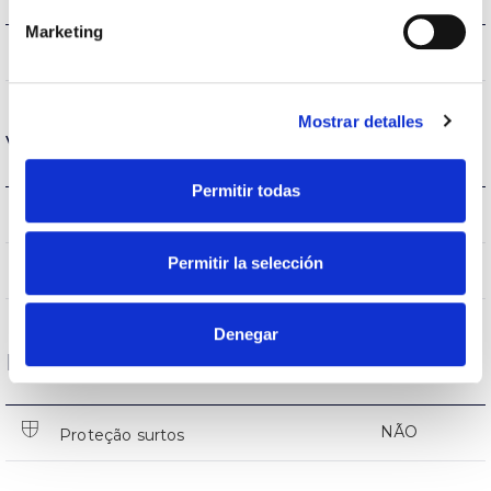
Marketing
1513-1703lm
Fluxo (lm)
Mostrar detalles
Vida
Permitir todas
(L70B50>)50.000h
Vida
Permitir la selección
(L70B50>)50.000h
Vida
Denegar
Proteções
NÃO
Proteção surtos