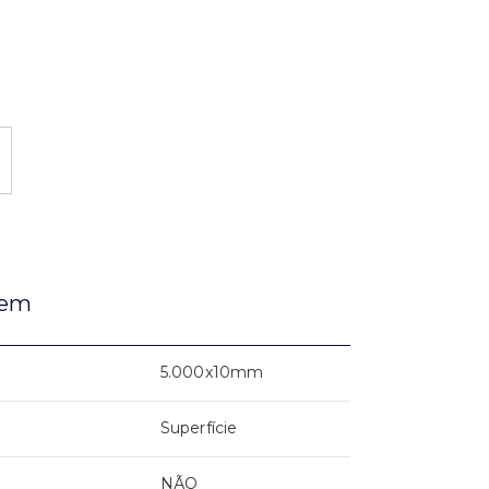
gem
5.000x10mm
Superfície
NÃO