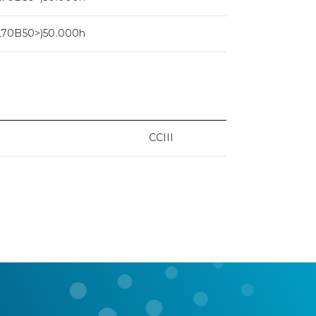
L70B50>)50.000h
CCIII