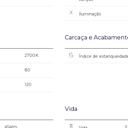
Iluminação
Carcaça e Acabament
2700K
Índice de estanqueidad
80
120
Vida
454lm
(
Vida