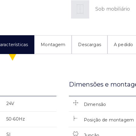
Sob mobiliário
aracterísticas
Montagem
Descargas
A pedido
Dimensões e monta
24V
Dimensão
50-60Hz
Posição de montagem
SI
Junção