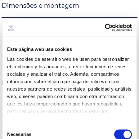
Dimensões e montagem
5.000x10mm
Dimensão
Superfície
Posição de montagem
Esta página web usa cookies
NÃO
Junção
Las cookies de este sitio web se usan para personalizar
el contenido y los anuncios, ofrecer funciones de redes
sociales y analizar el tráfico. Además, compartimos
información sobre el uso que haga del sitio web con
Dados ópticos
nuestros partners de redes sociales, publicidad y análisis
web, quienes pueden combinarla con otra información
3000K
Temperatura de cor
que les haya proporcionado o que hayan recopilado a
partir del uso que haya hecho de sus servicios.
80
CRI Índice de repr. cromática
Selección
Necesarias
de