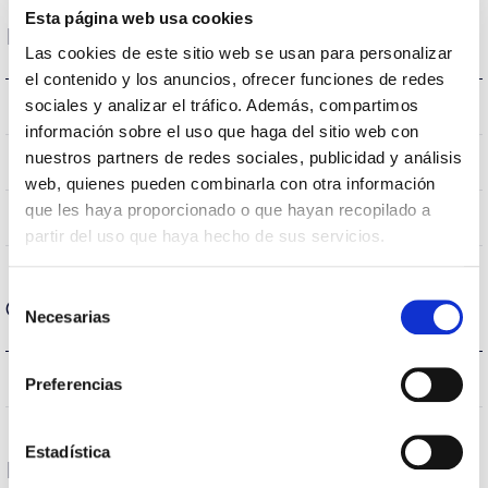
Esta página web usa cookies
Dados ópticos
Las cookies de este sitio web se usan para personalizar
el contenido y los anuncios, ofrecer funciones de redes
sociales y analizar el tráfico. Además, compartimos
6500K
Temperatura de cor
información sobre el uso que haga del sitio web con
nuestros partners de redes sociales, publicidad y análisis
80
CRI Índice de repr. cromática
web, quienes pueden combinarla con otra información
que les haya proporcionado o que hayan recopilado a
120
Angulo de abertura
partir del uso que haya hecho de sus servicios.
Selección
Carcaça e Acabamento
Necesarias
de
consentimiento
IP20
Índice de estanqueidade IP
Preferencias
Estadística
Desempenho