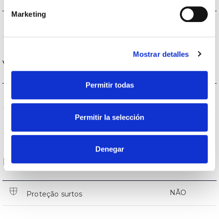
Marketing
503lm
Fluxo (lm)
Mostrar detalles
Vida
Permitir todas
(L70B50>)50.000h
Vida
Permitir la selección
(L70B50>)50.000h
Vida
Denegar
Proteções
NÃO
Proteção surtos