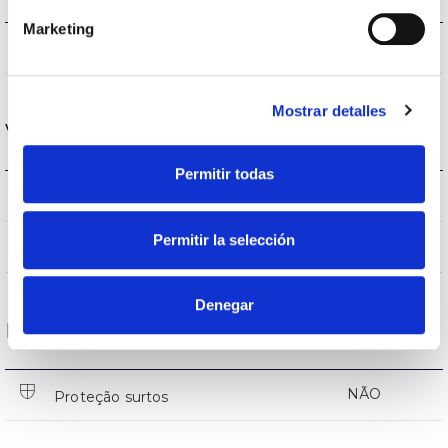
Marketing
398lm
Fluxo (lm)
Mostrar detalles
Vida
Permitir todas
(L70B50>)50.000h
Vida
Permitir la selección
(L70B50>)50.000h
Vida
Denegar
Proteções
NÃO
Proteção surtos