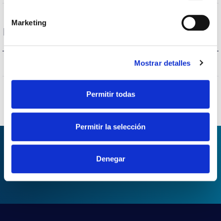
Marketing
Dados gerais
Mostrar detalles
CCIII
Isolamento elétrico
Permitir todas
Permitir la selección
Denegar
PEDIDO DE INFORMAÇÃO