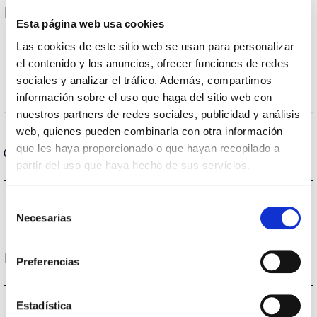
Dimensões e montagem
Esta página web usa cookies
Las cookies de este sitio web se usan para personalizar
0x0x0mm
Dimensão
el contenido y los anuncios, ofrecer funciones de redes
sociales y analizar el tráfico. Además, compartimos
NÃO
Junção
información sobre el uso que haga del sitio web con
nuestros partners de redes sociales, publicidad y análisis
web, quienes pueden combinarla con otra información
que les haya proporcionado o que hayan recopilado a
Carcaça e Acabamento
partir del uso que haya hecho de sus servicios.
IP65
Índice de estanqueidade IP
Selección
Necesarias
de
consentimiento
Proteções
Preferencias
NÃO
Proteção surtos
Estadística