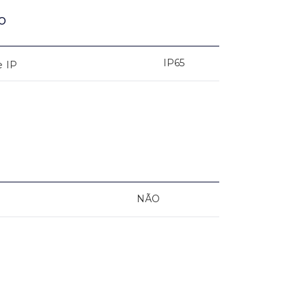
o
IP65
e IP
NÃO