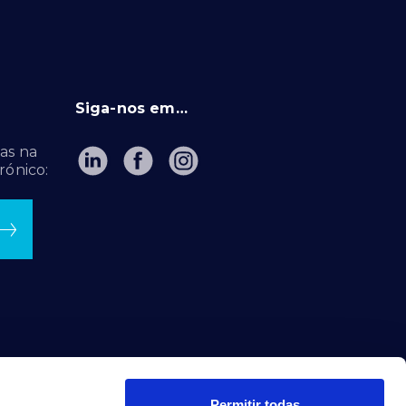
Siga-nos em…
as na
rónico:
Permitir todas