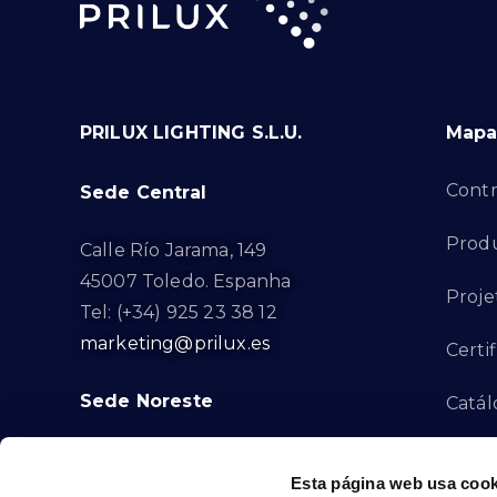
PRILUX LIGHTING S.L.U.
Mapa 
Contr
Sede Central
Produ
Calle Río Jarama, 149
45007 Toledo. Espanha
Proje
Tel: (+34) 925 23 38 12
marketing@prilux.es
Certi
Sede Noreste
Catál
Proye
Calle Del Torrent Fondo, s/n
Esta página web usa cook
08791. Sant Llorenç d’Hortons.