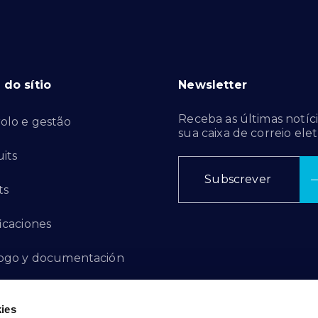
do sítio
Newsletter
Receba as últimas notíci
olo e gestão
sua caixa de correio elet
its
Subscrever
ts
ficaciones
ogo y documentación
ctos de innovación
ies