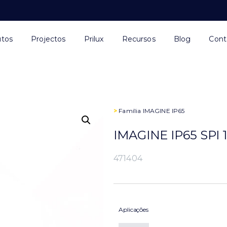
utos
Projectos
Prilux
Recursos
Blog
Cont
>
Família
IMAGINE IP65
IMAGINE IP65 SPI
471404
Aplicações