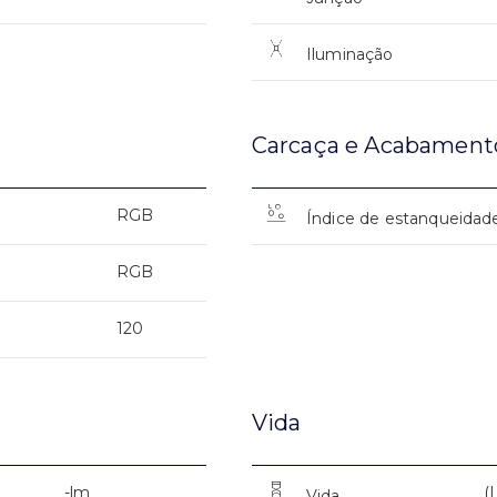
Iluminação
Carcaça e Acabament
RGB
Índice de estanqueidad
RGB
120
Vida
-lm
(
Vida