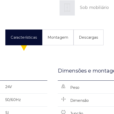
Sob mobiliário
Características
Montagem
Descargas
Dimensões e monta
24V
Peso
50/60Hz
Dimensão
SI
Junção