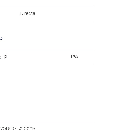
Directa
o
IP65
e IP
L70B50>)50.000h