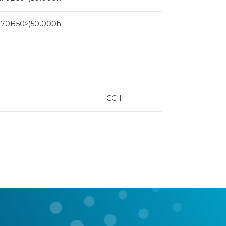
L70B50>)50.000h
CCIII