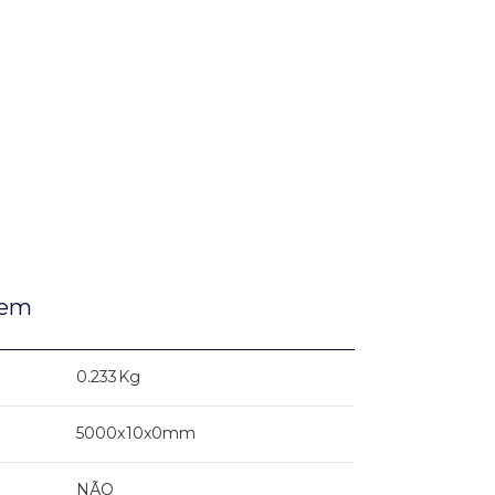
gem
0.233Kg
5000x10x0mm
NÃO