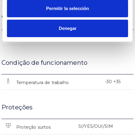
Permitir la selección
Vida
Denegar
L90 B10 >200.000h
L70 B10>(500<l≤1.000mA)
Condição de funcionamento
-30 +35
Temperatura de trabalho
Proteções
SI/YES/OUI/SIM
Proteção surtos