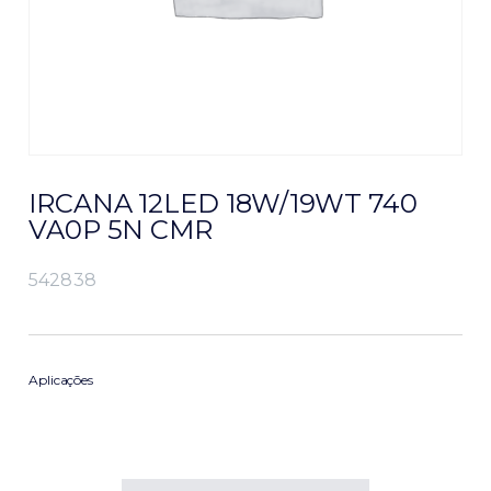
IRCANA 12LED 18W/19WT 740
VA0P 5N CMR
542838
Aplicações