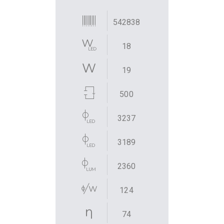
542838
18
19
500
3237
3189
2360
124
74