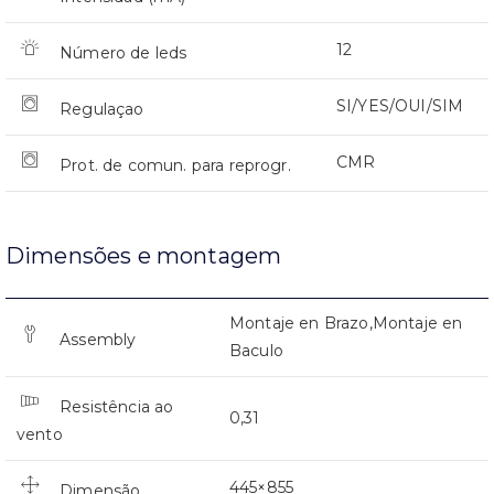
12
Número de leds
SI/YES/OUI/SIM
Regulaçao
CMR
Prot. de comun. para reprogr.
Dimensões e montagem
Montaje en Brazo,Montaje en
Assembly
Baculo
Resistência ao
0,31
vento
445×855
Dimensão