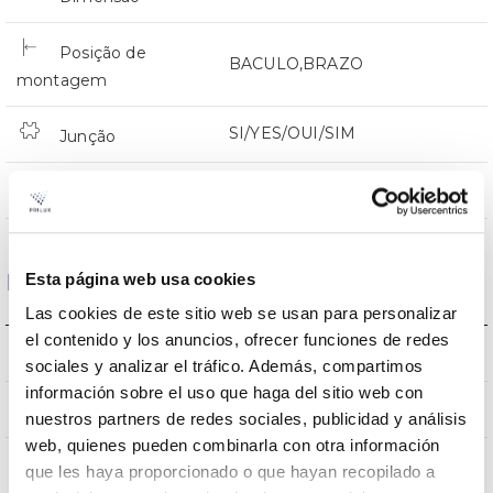
Posição de
BACULO,BRAZO
montagem
SI/YES/OUI/SIM
Junção
Directa
Iluminação
Esta página web usa cookies
Dados ópticos
Las cookies de este sitio web se usan para personalizar
el contenido y los anuncios, ofrecer funciones de redes
4000k
Temperatura de cor
sociales y analizar el tráfico. Además, compartimos
información sobre el uso que haga del sitio web con
>70
CRI Índice de repr. cromática
nuestros partners de redes sociales, publicidad y análisis
web, quienes pueden combinarla con otra información
VA
Óptica
que les haya proporcionado o que hayan recopilado a