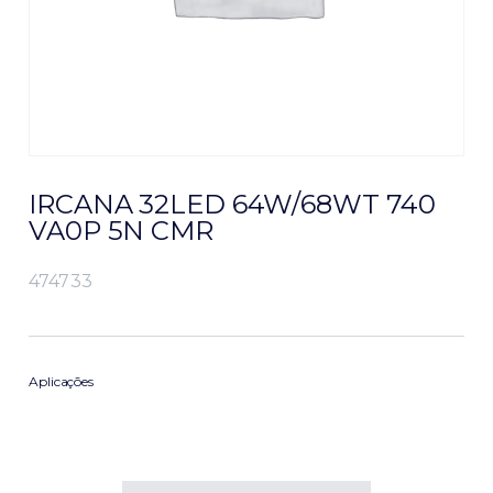
IRCANA 32LED 64W/68WT 740
VA0P 5N CMR
474733
Aplicações