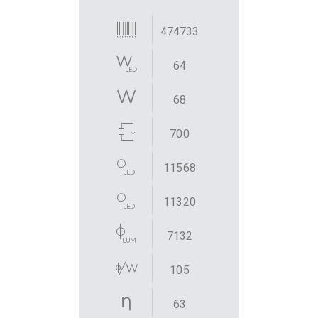
474733
64
68
700
11568
11320
7132
105
63