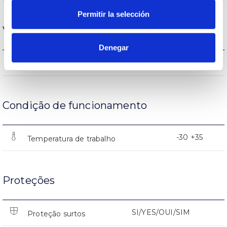
Permitir la selección
Vida
Denegar
L90 B10 >200.000h
L70 B10>(500<l≤1.000mA)
Condição de funcionamento
-30 +35
Temperatura de trabalho
Proteções
SI/YES/OUI/SIM
Proteção surtos