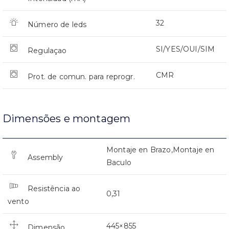
32
Número de leds
SI/YES/OUI/SIM
Regulaçao
CMR
Prot. de comun. para reprogr.
Dimensões e montagem
Montaje en Brazo,Montaje en
Assembly
Baculo
Resistência ao
0,31
vento
445×855
Dimensão