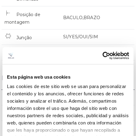
Posição de
BACULO,BRAZO
montagem
SI/YES/OUI/SIM
Junção
Directa
Iluminação
Esta página web usa cookies
Dados ópticos
Las cookies de este sitio web se usan para personalizar
el contenido y los anuncios, ofrecer funciones de redes
4000k
Temperatura de cor
sociales y analizar el tráfico. Además, compartimos
información sobre el uso que haga del sitio web con
>70
CRI Índice de repr. cromática
nuestros partners de redes sociales, publicidad y análisis
web, quienes pueden combinarla con otra información
VA
Óptica
que les haya proporcionado o que hayan recopilado a