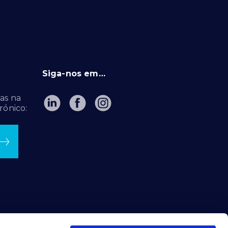
Siga-nos em…
as na
rónico: