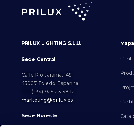
PRILUX LIGHTING S.L.U.
Mapa 
Contr
Sede Central
Produ
Calle Río Jarama, 149
45007 Toledo. Espanha
Proje
Tel: (+34) 925 23 38 12
marketing@prilux.es
Certi
Sede Noreste
Catál
Proye
Calle Del Torrent Fondo, s/n