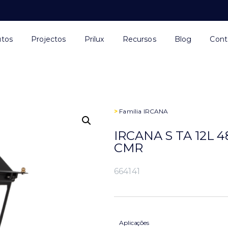
utos
Projectos
Prilux
Recursos
Blog
Cont
>
Família
IRCANA
IRCANA S TA 12L 
CMR
664141
Aplicações