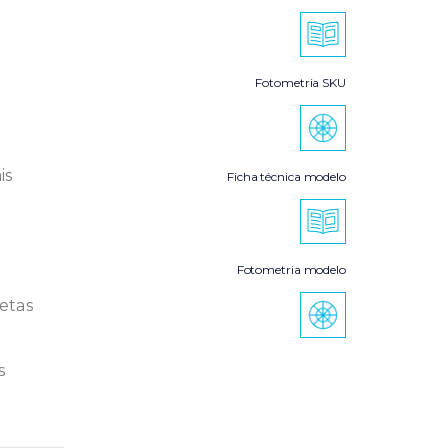
Fotometria SKU
is
Ficha técnica modelo
Fotometria modelo
letas
s