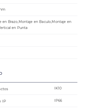
0mm
e en Brazo,Montaje en Baculo,Montaje en
ertical en Punta
o
IK10
actos
IP66
e IP