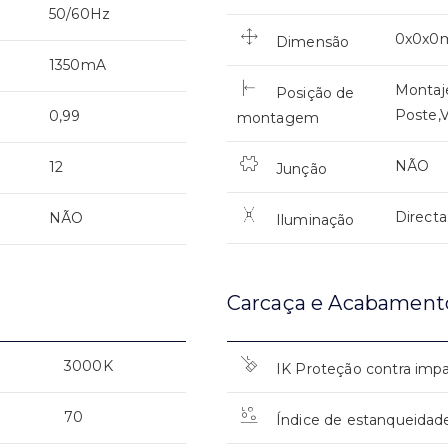
50/60Hz
0x0x
Dimensão
1350mA
Montaj
Posição de
Poste,V
0,99
montagem
NÃO
12
Junção
Directa
NÃO
Iluminação
Carcaça e Acabament
3000K
IK Proteção contra imp
70
Índice de estanqueidad