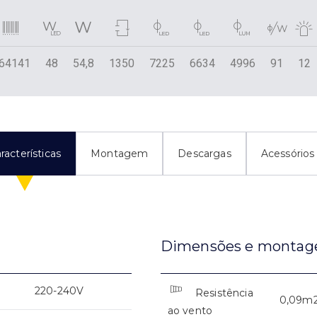
64141
48
54,8
1350
7225
6634
4996
91
12
racterísticas
Montagem
Descargas
Acessórios
Dimensões e monta
220-240V
Resistência
0,09m
ao vento