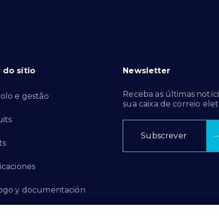
do sítio
Newsletter
Receba as últimas notíci
olo e gestão
sua caixa de correio elet
its
Subscrever
ts
ficaciones
ogo y documentación
ctos de innovación