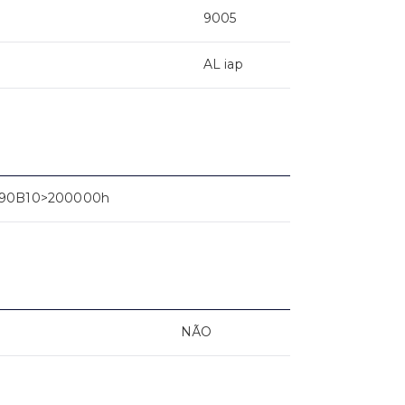
9005
AL iap
90B10>200000h
NÃO