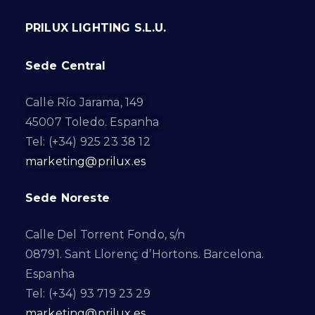
PRILUX LIGHTING S.L.U.
Sede Central
Calle Río Jarama, 149
45007 Toledo. Espanha
Tel: (+34) 925 23 38 12
marketing@prilux.es
Sede Noreste
Calle Del Torrent Fondo, s/n
08791. Sant Llorenç d’Hortons. Barcelona.
Espanha
Tel: (+34) 93 719 23 29
marketing@prilux.es