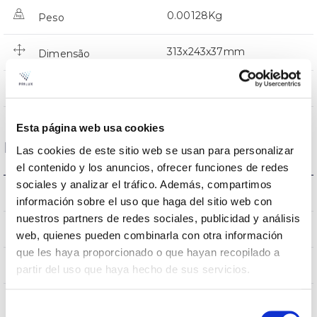
0.00128Kg
Peso
313x243x37mm
Dimensão
NÃO
Junção
Esta página web usa cookies
Dados ópticos
Las cookies de este sitio web se usan para personalizar
el contenido y los anuncios, ofrecer funciones de redes
sociales y analizar el tráfico. Además, compartimos
3000K
Temperatura de cor
información sobre el uso que haga del sitio web con
nuestros partners de redes sociales, publicidad y análisis
80
CRI Índice de repr. cromática
web, quienes pueden combinarla con otra información
que les haya proporcionado o que hayan recopilado a
100
Angulo de abertura
partir del uso que haya hecho de sus servicios.
Selección