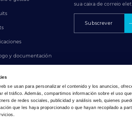
sua caixa de correio elet
its
Subscrever
ts
ficaciones
ogo y documentación
ctos de innovación
ies
 de denuncias
web se usan para personalizar el contenido y los anuncios, ofrec
ar el tráfico. Además, compartimos información sobre el uso que
act
tners de redes sociales, publicidad y análisis web, quienes pue
ación que les haya proporcionado o que hayan recopilado a parti
vicios.
Política de privacidade
|
Política de cookies