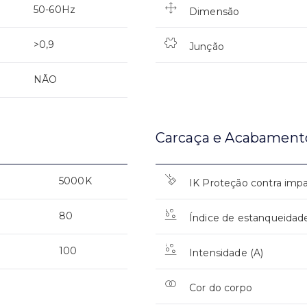
50-60Hz
Dimensão
>0,9
Junção
NÃO
Carcaça e Acabament
5000K
IK Proteção contra imp
80
Índice de estanqueidad
100
Intensidade (A)
Cor do corpo