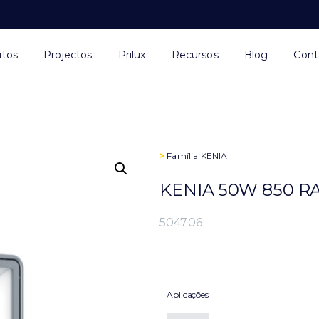
utos
Projectos
Prilux
Recursos
Blog
Cont
>
Família
KENIA
KENIA 50W 850 RA
504706
Aplicações