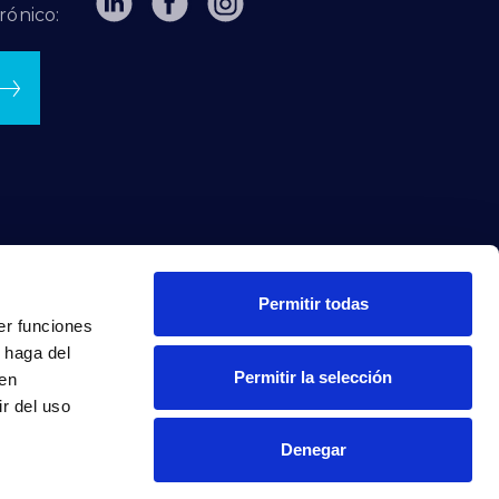
rónico:
Permitir todas
er funciones
 haga del
Permitir la selección
den
r del uso
Denegar
INTRANET