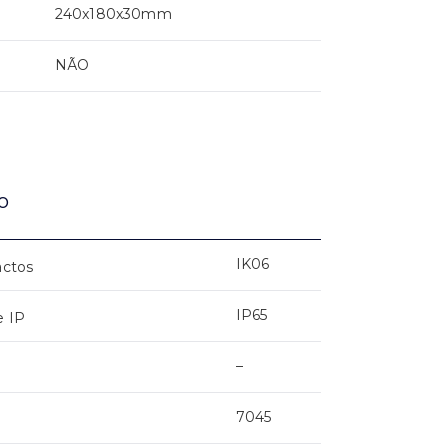
240x180x30mm
NÃO
o
IK06
actos
IP65
e IP
–
7045