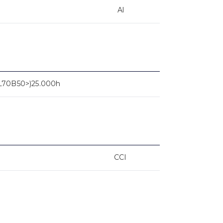
Al
L70B50>)25.000h
CCI