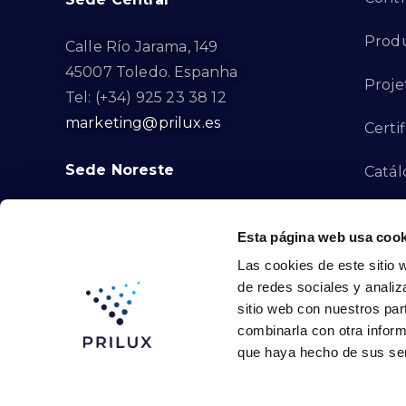
Produ
Calle Río Jarama, 149
45007 Toledo. Espanha
Proje
Tel: (+34) 925 23 38 12
marketing@prilux.es
Certi
Sede Noreste
Catál
Proye
Calle Del Torrent Fondo, s/n
Esta página web usa cook
08791. Sant Llorenç d’Hortons.
Canal
Las cookies de este sitio 
Barcelona. Espanha
de redes sociales y analiz
Tel: (+34) 93 719 23 29
Cont
sitio web con nuestros par
marketing@prilux.es
combinarla con otra inform
que haya hecho de sus ser
Prilux Lighting © 2024