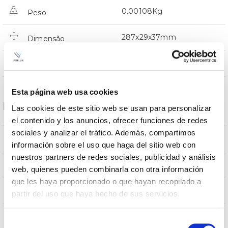
0.00108Kg
Peso
287x29x37mm
Dimensão
NÃO
Junção
Esta página web usa cookies
Dados ópticos
Las cookies de este sitio web se usan para personalizar
el contenido y los anuncios, ofrecer funciones de redes
sociales y analizar el tráfico. Además, compartimos
3000K
Temperatura de cor
información sobre el uso que haga del sitio web con
nuestros partners de redes sociales, publicidad y análisis
80
CRI Índice de repr. cromática
web, quienes pueden combinarla con otra información
que les haya proporcionado o que hayan recopilado a
100
Angulo de abertura
partir del uso que haya hecho de sus servicios.
Selección