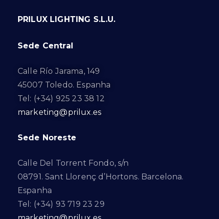
PRILUX LIGHTING S.L.U.
Sede Central
Calle Río Jarama, 149
45007 Toledo. Espanha
Tel: (+34) 925 23 38 12
marketing@prilux.es
Sede Noreste
Calle Del Torrent Fondo, s/n
08791. Sant Llorenç d’Hortons. Barcelona.
Espanha
Tel: (+34) 93 719 23 29
marketing@prilux.es