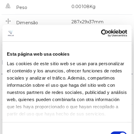
0.00108Kg
Peso
287x29x37mm
Dimensão
NÃO
Junção
Esta página web usa cookies
Dados ópticos
Las cookies de este sitio web se usan para personalizar
el contenido y los anuncios, ofrecer funciones de redes
sociales y analizar el tráfico. Además, compartimos
5000K
Temperatura de cor
información sobre el uso que haga del sitio web con
nuestros partners de redes sociales, publicidad y análisis
80
CRI Índice de repr. cromática
web, quienes pueden combinarla con otra información
que les haya proporcionado o que hayan recopilado a
100
Angulo de abertura
partir del uso que haya hecho de sus servicios.
Selección