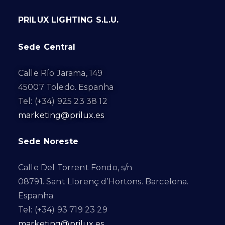
PRILUX LIGHTING S.L.U.
Sede Central
Calle Río Jarama, 149
45007 Toledo. Espanha
Tel: (+34) 925 23 38 12
marketing@prilux.es
Sede Noreste
Calle Del Torrent Fondo, s/n
08791. Sant Llorenç d’Hortons. Barcelona.
Espanha
Tel: (+34) 93 719 23 29
marketing@prilux.es