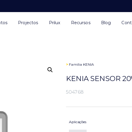
utos
Projectos
Prilux
Recursos
Blog
Cont
>
Família
KENIA
KENIA SENSOR 20
504768
Aplicações