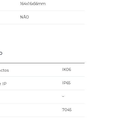
164x16x56mm
NÃO
o
IK06
actos
IP65
e IP
–
7045