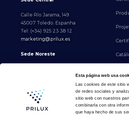
Produ
Calle Río Jarama, 149
45007 Toledo. Espanha
Proje
Tel: (+34) 925 23 38 12
marketing@prilux.es
Certi
Sede Noreste
Catál
Proye
Calle Del Torrent Fondo, s/n
Esta página web usa cook
08791. Sant Llorenç d’Hortons.
Canal
Las cookies de este sitio 
Barcelona. Espanha
de redes sociales y analiz
Tel: (+34) 93 719 23 29
Cont
sitio web con nuestros par
marketing@prilux.es
combinarla con otra inform
que haya hecho de sus ser
Prilux Lighting © 2024