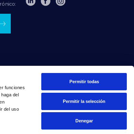
rónico:
Permitir todas
er funciones
 haga del
Permitir la selección
den
r del uso
Denegar
INTRANET