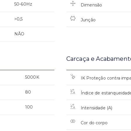
50-60Hz
Dimensão
>0,5
Junção
NÃO
Carcaça e Acabament
5000K
IK Proteção contra imp
80
Índice de estanqueidad
100
Intensidade (A)
Cor do corpo