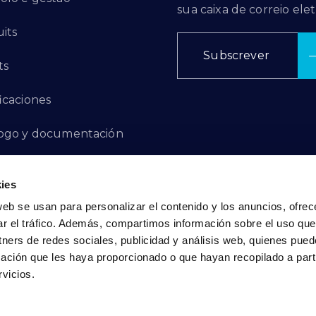
sua caixa de correio elet
its
Subscrever
ts
ficaciones
ogo y documentación
ctos de innovación
ies
 de denuncias
web se usan para personalizar el contenido y los anuncios, ofrec
ar el tráfico. Además, compartimos información sobre el uso que
act
tners de redes sociales, publicidad y análisis web, quienes pue
ación que les haya proporcionado o que hayan recopilado a parti
vicios.
Política de privacidade
|
Política de cookies