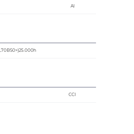
Al
L70B50>)25.000h
CCI