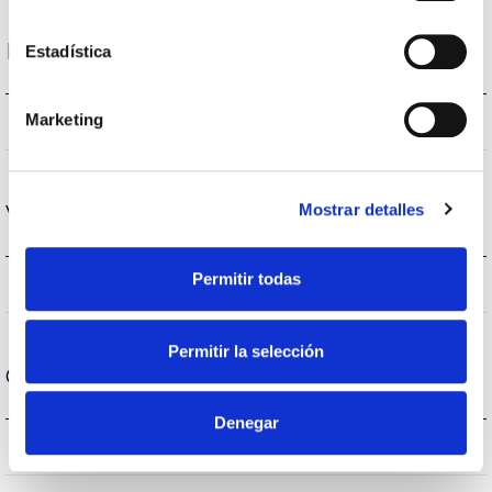
Desempenho
Estadística
Marketing
2400lm
Fluxo (lm)
Mostrar detalles
Vida
Permitir todas
(L70B50>)50.000h
Vida
Permitir la selección
Condição de funcionamento
Denegar
40
Temperatura de trabalho