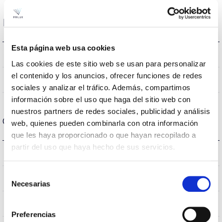
Dados ópticos
Esta página web usa cookies
4000K
Temperatura de cor
Las cookies de este sitio web se usan para personalizar
el contenido y los anuncios, ofrecer funciones de redes
80
CRI Índice de repr. cromática
sociales y analizar el tráfico. Además, compartimos
información sobre el uso que haga del sitio web con
nuestros partners de redes sociales, publicidad y análisis
Carcaça e Acabamento
web, quienes pueden combinarla con otra información
que les haya proporcionado o que hayan recopilado a
partir del uso que haya hecho de sus servicios.
IP20
Índice de estanqueidade IP
Selección
IP40
Intensidade (A)
Necesarias
de
consentimiento
PC
Corpo
Preferencias