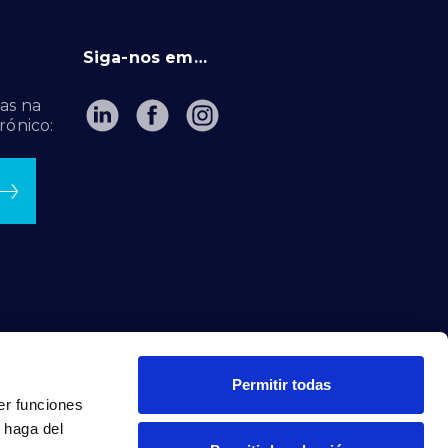
Siga-nos em…
as na
rónico:
Permitir todas
er funciones
 haga del