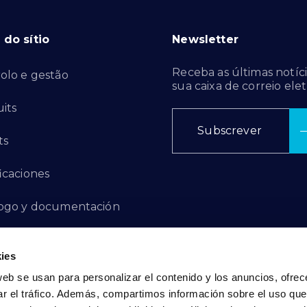
do sítio
Newsletter
Receba as últimas notíci
olo e gestão
sua caixa de correio elet
its
Subscrever
ts
ficaciones
ogo y documentación
ctos de innovación
ies
 de denuncias
web se usan para personalizar el contenido y los anuncios, ofrec
ar el tráfico. Además, compartimos información sobre el uso que
act