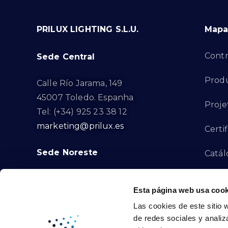
PRILUX LIGHTING S.L.U.
Mapa 
Contr
Sede Central
Produ
Calle Río Jarama, 149
45007 Toledo. Espanha
Proje
Tel: (+34) 925 23 38 12
marketing@prilux.es
Certi
Sede Noreste
Catál
Proye
Calle Del Torrent Fondo, s/n
Esta página web usa cook
08791. Sant Llorenç d’Hortons.
Canal
Las cookies de este sitio 
Barcelona. Espanha
de redes sociales y analiz
Tel: (+34) 93 719 23 29
Cont