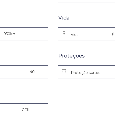
Vida
950lm
(
Vida
Proteções
40
Proteção surtos
CCII