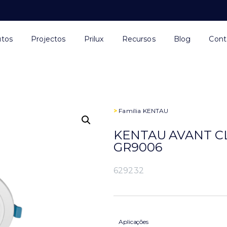
utos
Projectos
Prilux
Recursos
Blog
Cont
>
Família
KENTAU
KENTAU AVANT CL
GR9006
629232
Aplicações