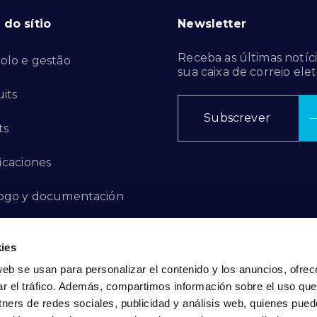
do sítio
Newsletter
Receba as últimas notíci
olo e gestão
sua caixa de correio elet
its
Subscrever
ts
ficaciones
ogo y documentación
ctos de innovación
ies
 de denuncias
web se usan para personalizar el contenido y los anuncios, ofrec
ar el tráfico. Además, compartimos información sobre el uso que
act
tners de redes sociales, publicidad y análisis web, quienes pue