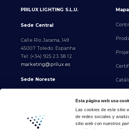
PRILUX LIGHTING S.L.U.
Mapa 
Contr
Sede Central
Produ
Calle Río Jarama, 149
45007 Toledo. Espanha
Proje
Tel: (+34) 925 23 38 12
marketing@prilux.es
Certi
Sede Noreste
Catál
Proye
Calle Del Torrent Fondo, s/n
Esta página web usa cook
08791. Sant Llorenç d’Hortons.
Canal
Las cookies de este sitio 
Barcelona. Espanha
de redes sociales y analiz
Tel: (+34) 93 719 23 29
Cont
sitio web con nuestros par
marketing@prilux.es