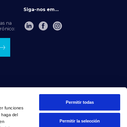
Siga-nos em…
as na
rónico:
Permitir todas
er funciones
 haga del
Permitir la selección
den