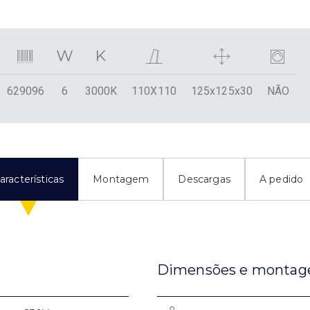
629096
6
3000K
110X110
125x125x30
NÃO
aracterísticas
Montagem
Descargas
A pedido
Dimensões e monta