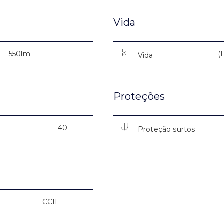
Vida
550lm
(
Vida
Proteções
40
Proteção surtos
CCII