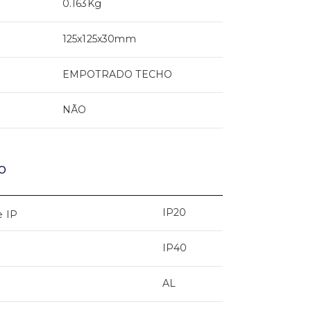
0.163Kg
125x125x30mm
EMPOTRADO TECHO
NÃO
o
IP20
e IP
IP40
AL