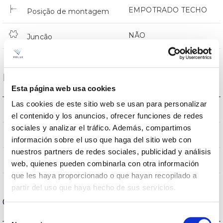
EMPOTRADO TECHO
Posição de montagem
NÃO
Junção
Dados ópticos
Esta página web usa cookies
Las cookies de este sitio web se usan para personalizar
3000K
Temperatura de cor
el contenido y los anuncios, ofrecer funciones de redes
sociales y analizar el tráfico. Además, compartimos
80
CRI Índice de repr. cromática
información sobre el uso que haga del sitio web con
nuestros partners de redes sociales, publicidad y análisis
100
Angulo de abertura
web, quienes pueden combinarla con otra información
que les haya proporcionado o que hayan recopilado a
partir del uso que haya hecho de sus servicios.
Carcaça e Acabamento
Selección