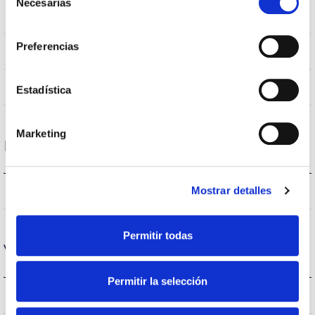
Necesarias
de
IP20
Índice de estanqueidade IP
consentimiento
Preferencias
IP40
Intensidade (A)
AL
Corpo
Estadística
Marketing
Desempenho
880lm
Mostrar detalles
Fluxo (lm)
Permitir todas
Vida
Permitir la selección
(L70B50>)50.000h
Vida