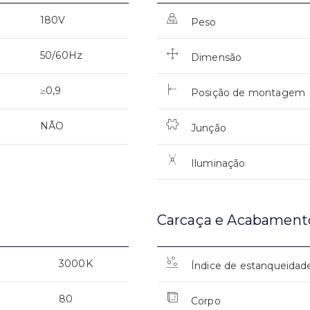
180V
Peso
50/60Hz
Dimensão
≥0,9
Posição de montagem
NÃO
Junção
Iluminação
Carcaça e Acabament
3000K
Índice de estanqueidad
80
Corpo