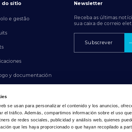
do sítio
Newsletter
Receba as últimas notíci
olo e gestão
sua caixa de correio elet
its
Subscrever
ts
ficaciones
ogo y documentación
ctos de innovación
ies
 de denuncias
web se usan para personalizar el contenido y los anuncios, ofrec
ar el tráfico. Además, compartimos información sobre el uso que
act
tners de redes sociales, publicidad y análisis web, quienes pue
ación que les haya proporcionado o que hayan recopilado a parti