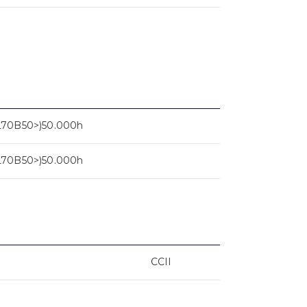
L70B50>)50.000h
L70B50>)50.000h
CCII