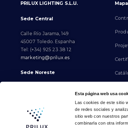
PRILUX LIGHTING S.L.U.
Mapa 
Contr
Sede Central
Produ
Calle Río Jarama, 149
45007 Toledo. Espanha
Proje
Tel: (+34) 925 23 38 12
marketing@prilux.es
Certi
Sede Noreste
Catál
Proye
Calle Del Torrent Fondo, s/n
Esta página web usa cook
08791. Sant Llorenç d’Hortons.
Canal
Las cookies de este sitio 
Barcelona. Espanha
de redes sociales y analiz
Tel: (+34) 93 719 23 29
Cont
sitio web con nuestros par
marketing@prilux.es
combinarla con otra inform