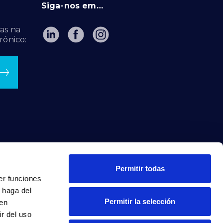
Siga-nos em…
as na
rónico:
Permitir todas
er funciones
 haga del
Permitir la selección
den
r del uso