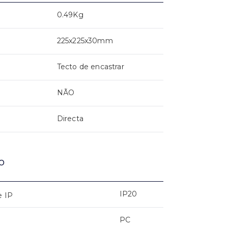
0.49Kg
225x225x30mm
Tecto de encastrar
NÃO
Directa
o
IP20
e IP
PC