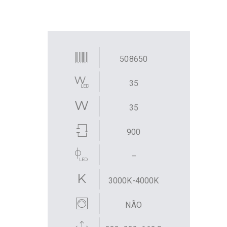
508650
35
35
900
–
3000K-4000K
NÃO