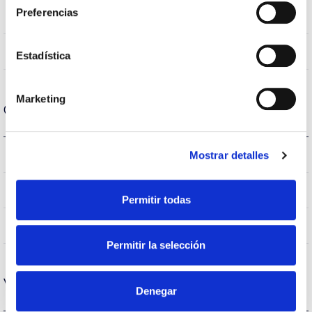
Preferencias
3000K-4000K
Temperatura de cor
80
CRI Índice de repr. cromática
Estadística
Marketing
Carcaça e Acabamento
IP20
Mostrar detalles
Índice de estanqueidade IP
–
Intensidade (A)
Permitir todas
AL
Corpo
Permitir la selección
Vida
Denegar