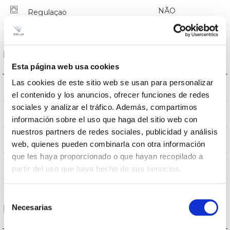
NÃO
Regulaçao
Dimensões e montagem
Esta página web usa cookies
Las cookies de este sitio web se usan para personalizar
0.5Kg
Peso
el contenido y los anuncios, ofrecer funciones de redes
sociales y analizar el tráfico. Además, compartimos
232x232x112.8mm
Dimensão
información sobre el uso que haga del sitio web con
nuestros partners de redes sociales, publicidad y análisis
Tecto de encastrar
Posição de montagem
web, quienes pueden combinarla con otra información
que les haya proporcionado o que hayan recopilado a
NÃO
Junção
partir del uso que haya hecho de sus servicios.
Selección
Necesarias
Dados ópticos
de
consentimiento