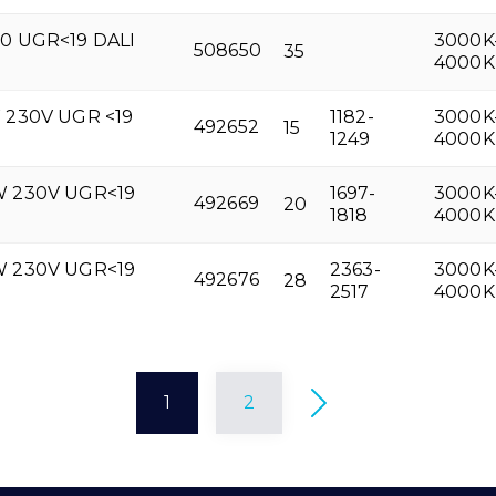
0 UGR<19 DALI
3000K
508650
35
4000K
 230V UGR <19
1182-
3000K
492652
15
1249
4000K
W 230V UGR<19
1697-
3000K
492669
20
1818
4000K
W 230V UGR<19
2363-
3000K
492676
28
2517
4000K
1
2