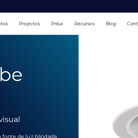
utos
Projectos
Prilux
Recursos
Blog
Cont
obe
visual
 fonte de luz blindada