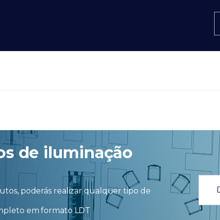
os de iluminação
tos, poderás realizar qualquer tipo de
ompleto em formato LDT