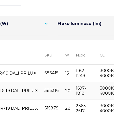
 (W)
Fluxo luminoso (lm)
SKU
W
Fluxo
CCT
1182-
3000K
<19 DALI PRILUX
585415
15
1249
4000K
1697-
3000K
<19 DALI PRILUX
585316
20
1818
4000K
2363-
3000K
<19 DALI PRILUX
515979
28
2517
4000K