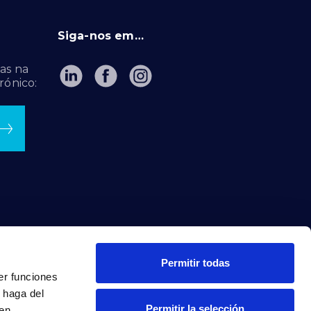
Siga-nos em…
as na
rónico:
Permitir todas
er funciones
 haga del
Permitir la selección
den