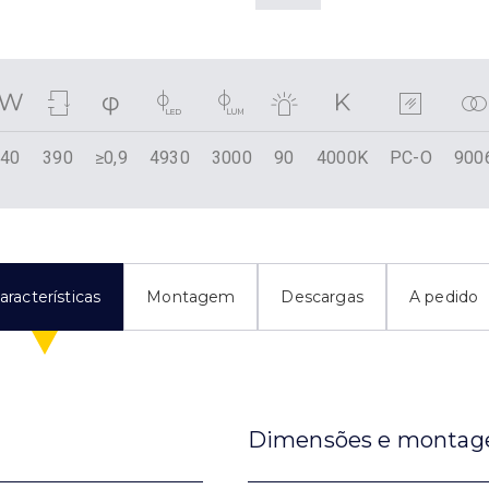
40
390
≥0,9
4930
3000
90
4000K
PC-O
900
aracterísticas
Montagem
Descargas
A pedido
Dimensões e monta