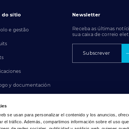
do sítio
Newsletter
Receba as últimas notíci
olo e gestão
sua caixa de correio elet
its
Subscrever
ts
ficaciones
ogo y documentación
ctos de innovación
ies
 de denuncias
web se usan para personalizar el contenido y los anuncios, ofrec
ar el tráfico. Además, compartimos información sobre el uso que
act
tners de redes sociales, publicidad y análisis web, quienes pue