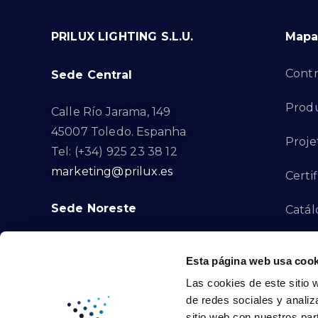
PRILUX LIGHTING S.L.U.
Mapa 
Contr
Sede Central
Produ
Calle Río Jarama, 149
45007 Toledo. Espanha
Proje
Tel: (+34) 925 23 38 12
marketing@prilux.es
Certi
Sede Noreste
Catál
Proye
Calle Del Torrent Fondo, s/n
Esta página web usa cook
08791. Sant Llorenç d’Hortons.
Canal
Las cookies de este sitio 
Barcelona. Espanha
de redes sociales y analiz
Tel: (+34) 93 719 23 29
Cont
sitio web con nuestros par