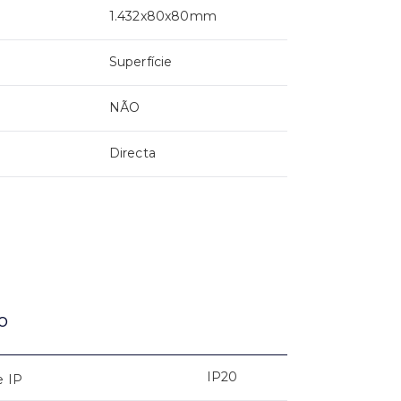
1.432x80x80mm
Superfície
NÃO
Directa
o
IP20
e IP