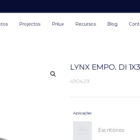
utos
Projectos
Prilux
Recursos
Blog
Cont
LYNX EMPO. DI 1X3
490429
Aplicações
Escritórios