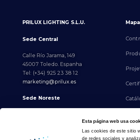
PRILUX LIGHTING S.L.U.
Mapa 
Contr
Sede Central
Produ
Calle Río Jarama, 149
45007 Toledo. Espanha
Proje
Tel: (+34) 925 23 38 12
marketing@prilux.es
Certi
Sede Noreste
Catál
Proye
Calle Del Torrent Fondo, s/n
Esta página web usa cook
08791. Sant Llorenç d’Hortons.
Canal
Las cookies de este sitio 
Barcelona. Espanha
de redes sociales y analiz