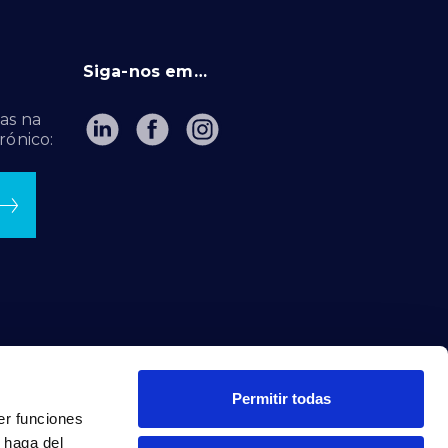
Siga-nos em…
as na
rónico:
Permitir todas
er funciones
 haga del