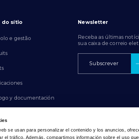
do sítio
Newsletter
Receba as últimas notíci
olo e gestão
sua caixa de correio elet
its
Subscrever
ts
ficaciones
ogo y documentación
ctos de innovación
ies
 de denuncias
web se usan para personalizar el contenido y los anuncios, ofrec
ar el tráfico. Además, compartimos información sobre el uso que