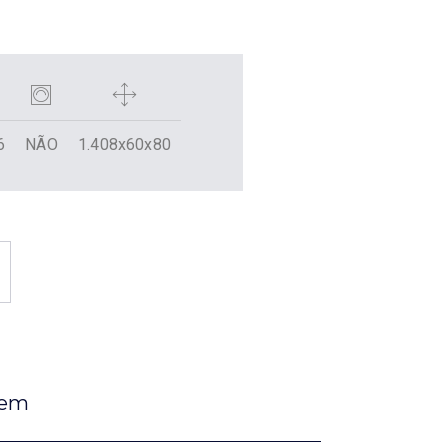
6
NÃO
1.408x60x80
gem