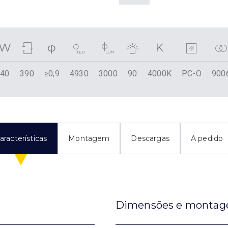
40
390
≥0,9
4930
3000
90
4000K
PC-O
900
aracterísticas
Montagem
Descargas
A pedido
Dimensões e monta