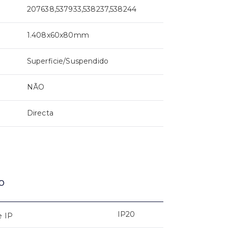
207638,537933,538237,538244
1.408x60x80mm
Superficie/Suspendido
NÃO
Directa
o
IP20
e IP