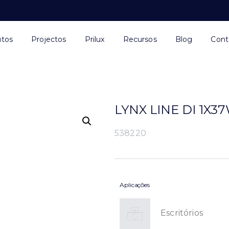
utos
Projectos
Prilux
Recursos
Blog
Cont
LYNX LINE DI 1X3
538220
Aplicações
Escritórios