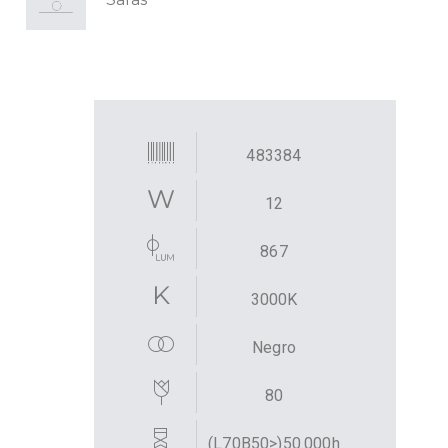
483384
12
867
3000K
Negro
80
(L70B50>)50.000h