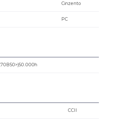
Cinzento
PC
L70B50>)50.000h
CCII