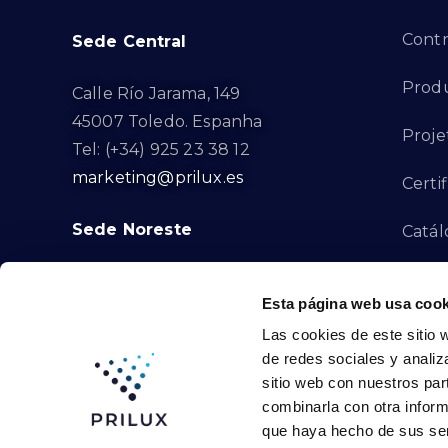
Contr
Sede Central
Produ
Calle Río Jarama, 149
45007 Toledo. Espanha
Proje
Tel: (+34) 925 23 38 12
marketing@prilux.es
Certi
Sede Noreste
Catál
Proye
Calle Del Torrent Fondo, s/n
Esta página web usa cook
08791. Sant Llorenç d’Hortons.
Canal
Las cookies de este sitio 
Barcelona. Espanha
de redes sociales y analiz
Tel: (+34) 93 719 23 29
Cont
sitio web con nuestros par
marketing@prilux.es
combinarla con otra inform
que haya hecho de sus ser