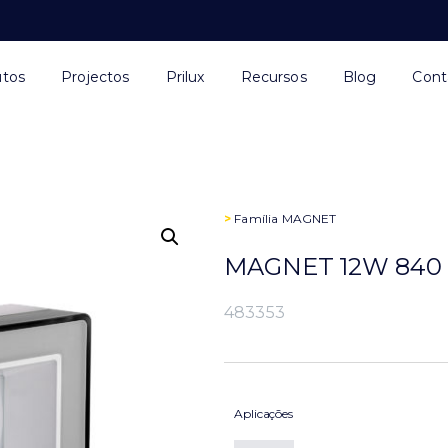
utos
Projectos
Prilux
Recursos
Blog
Cont
>
Família
MAGNET
MAGNET 12W 840 
483353
Aplicações