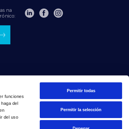
as na
rónico:
Permitir todas
er funciones
 haga del
Permitir la selección
den
r del uso
Denegar