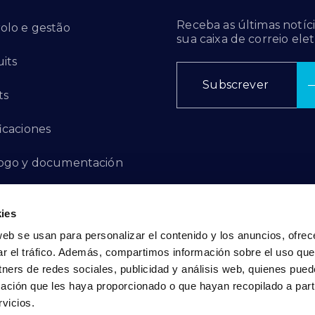
Receba as últimas notíci
olo e gestão
sua caixa de correio elet
its
Subscrever
ts
ficaciones
ogo y documentación
ctos de innovación
ies
 de denuncias
web se usan para personalizar el contenido y los anuncios, ofrec
ar el tráfico. Además, compartimos información sobre el uso que
act
tners de redes sociales, publicidad y análisis web, quienes pue
ación que les haya proporcionado o que hayan recopilado a parti
vicios.