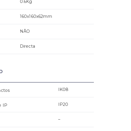
0.6Kg
160x160x62mm
NÃO
Directa
o
IK08
actos
IP20
e IP
–