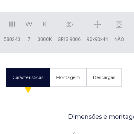
580243
7
3000K
GRIS 9006
90x90x44
NÃO
Características
Montagem
Descargas
Dimensões e monta