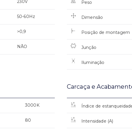
230V
Peso
50-60Hz
Dimensão
>0,9
Posição de montagem
NÃO
Junção
Iluminação
Carcaça e Acabament
3000K
Índice de estanqueidad
80
Intensidade (A)