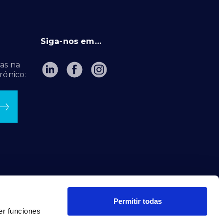
Siga-nos em…
as na
rónico:
Permitir todas
er funciones