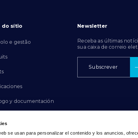
do sítio
Newsletter
Receba as últimas notíci
olo e gestão
sua caixa de correio elet
its
Subscrever
ts
ficaciones
ogo y documentación
ctos de innovación
ies
 de denuncias
web se usan para personalizar el contenido y los anuncios, ofrec