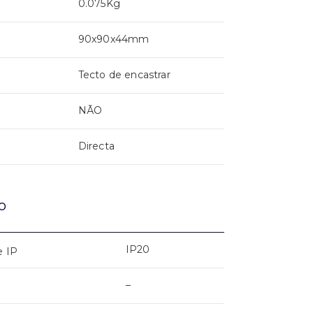
0.075Kg
90x90x44mm
Tecto de encastrar
NÃO
Directa
o
IP20
e IP
–