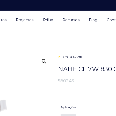
utos
Projectos
Prilux
Recursos
Blog
Cont
>
Família
NAHE
NAHE CL 7W 830 
580243
Aplicações