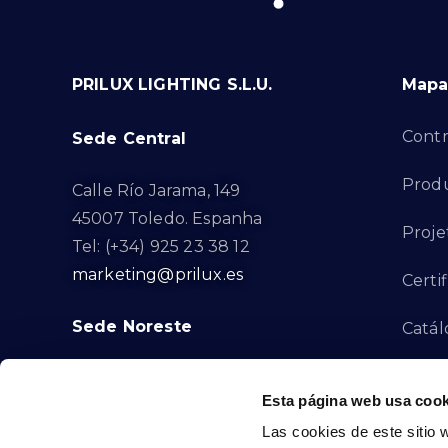
PRILUX LIGHTING S.L.U.
Mapa 
Contr
Sede Central
Produ
Calle Río Jarama, 149
45007 Toledo. Espanha
Proje
Tel: (+34) 925 23 38 12
marketing@prilux.es
Certi
Sede Noreste
Catál
Proye
Calle Del Torrent Fondo, s/n
Esta página web usa cook
08791. Sant Llorenç d’Hortons.
Canal
Las cookies de este sitio 
Barcelona. Espanha