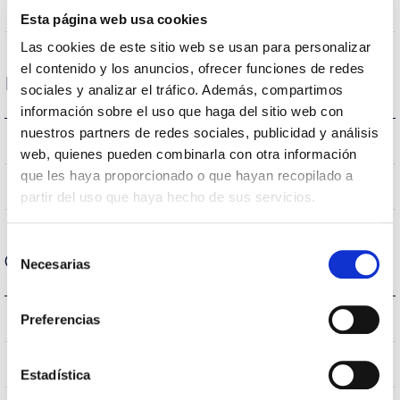
NÃO
Junção
Esta página web usa cookies
Las cookies de este sitio web se usan para personalizar
el contenido y los anuncios, ofrecer funciones de redes
Dados ópticos
sociales y analizar el tráfico. Además, compartimos
información sobre el uso que haga del sitio web con
nuestros partners de redes sociales, publicidad y análisis
3000K
Temperatura de cor
web, quienes pueden combinarla con otra información
que les haya proporcionado o que hayan recopilado a
80
CRI Índice de repr. cromática
partir del uso que haya hecho de sus servicios.
Selección
Carcaça e Acabamento
Necesarias
de
consentimiento
–
Preferencias
Intensidade (A)
Branco
Cor do corpo
Estadística