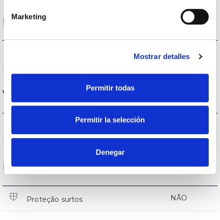
Marketing
Desempenho
677lm
Fluxo (lm)
Mostrar detalles
Permitir todas
Vida
Permitir la selección
(L70B50>)25.000h
Vida
Denegar
Proteções
NÃO
Proteção surtos