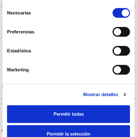
Selección
Necesarias
de
IK08
IK Proteção contra impactos
consentimiento
IP66
Índice de estanqueidade IP
Preferencias
9007
Cor do corpo
Estadística
AL
Corpo
Marketing
Desempenho
Mostrar detalles
12019lm
Fluxo (lm)
Permitir todas
Vida
Permitir la selección