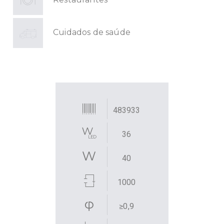
Cuidados de saúde
483933
36
40
1000
≥0,9