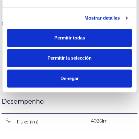
Mostrar detalles
Carcaça e Acabamento
Permitir todas
IP20
Índice de estanqueidade IP
Permitir la selección
Branco
Cor do corpo
FE
Corpo
Denegar
Desempenho
4026lm
Fluxo (lm)