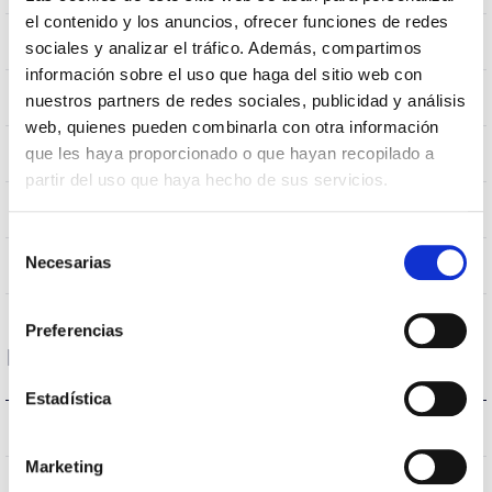
el contenido y los anuncios, ofrecer funciones de redes
0.00219Kg
Peso
sociales y analizar el tráfico. Además, compartimos
información sobre el uso que haga del sitio web con
1200x300x1200mm
Dimensão
nuestros partners de redes sociales, publicidad y análisis
web, quienes pueden combinarla con otra información
Tecto de encastrar
que les haya proporcionado o que hayan recopilado a
Posição de montagem
partir del uso que haya hecho de sus servicios.
NÃO
Junção
Selección
Necesarias
Directa
de
Iluminação
consentimiento
Preferencias
Dados ópticos
Estadística
4000K
Temperatura de cor
Marketing
80
CRI Índice de repr. cromática