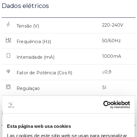
Dados elétricos
220-240V
Tensão (V)
50/60Hz
Frequência (Hz)
1000mA
Intensidade (mA)
≥0,9
Fator de Potência (Cos fi)
SI
Regulaçao
Dimensões e montagem
Esta página web usa cookies
207638,537933,472500
Assembly
Las cookies de este sitio web se usan para personalizar