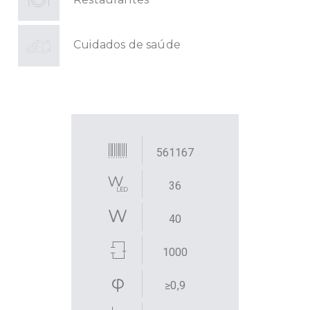
Cuidados de saúde
561167
36
40
1000
≥0,9