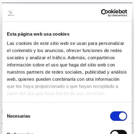
207638,537933,472500
Assembly
0.00195Kg
Peso
Esta página web usa cookies
595x595x9mm
Dimensão
Las cookies de este sitio web se usan para personalizar
el contenido y los anuncios, ofrecer funciones de redes
Tecto de encastrar
Posição de montagem
sociales y analizar el tráfico. Además, compartimos
información sobre el uso que haga del sitio web con
NÃO
Junção
nuestros partners de redes sociales, publicidad y análisis
web, quienes pueden combinarla con otra información
Directa
que les haya proporcionado o que hayan recopilado a
Iluminação
partir del uso que haya hecho de sus servicios.
Selección
Dados ópticos
Necesarias
de
consentimiento
6500K
Temperatura de cor