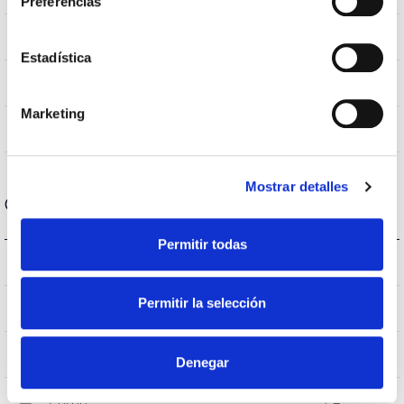
Preferencias
80
CRI Índice de repr. cromática
Estadística
120
Angulo de abertura
Marketing
<19
UGR
Mostrar detalles
Carcaça e Acabamento
Permitir todas
IP20
Índice de estanqueidade IP
Permitir la selección
IP40
Intensidade (A)
Branco
Cor do corpo
Denegar
FE
Corpo