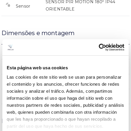
SENSOR PIR MOTION 180º IP44
Sensor
ORIENTABLE
Dimensões e montagem
0.18Kg
Peso
116x66x137mm
Dimensão
Esta página web usa cookies
Las cookies de este sitio web se usan para personalizar
Superfície
Posição de montagem
el contenido y los anuncios, ofrecer funciones de redes
sociales y analizar el tráfico. Además, compartimos
NÃO
Junção
información sobre el uso que haga del sitio web con
nuestros partners de redes sociales, publicidad y análisis
web, quienes pueden combinarla con otra información
que les haya proporcionado o que hayan recopilado a
Dados ópticos
partir del uso que haya hecho de sus servicios.