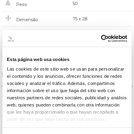
50
Peso
75 x 28
Dimensão
NO/NON/NÃO
Junção
Directa
Iluminação
Esta página web usa cookies
Las cookies de este sitio web se usan para personalizar
Dados ópticos
el contenido y los anuncios, ofrecer funciones de redes
sociales y analizar el tráfico. Además, compartimos
información sobre el uso que haga del sitio web con
4.000K
Temperatura de cor
nuestros partners de redes sociales, publicidad y análisis
web, quienes pueden combinarla con otra información
>80
CRI Índice de repr. cromática
que les haya proporcionado o que hayan recopilado a
partir del uso que haya hecho de sus servicios.
110
Angulo de abertura