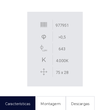
977951
>0,5
643
4.000K
75 x 28
Características
Montagem
Descargas