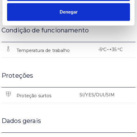
(L70B50>) 40.000h
Vida
Denegar
Condição de funcionamento
-5ºC~+35 ºC
Temperatura de trabalho
Proteções
SI/YES/OUI/SIM
Proteção surtos
Dados gerais