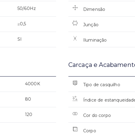
50/60Hz
Dimensão
≥0,5
Junção
SI
Iluminação
Carcaça e Acabament
4000K
Tipo de casquilho
80
Índice de estanqueidad
120
Cor do corpo
Corpo