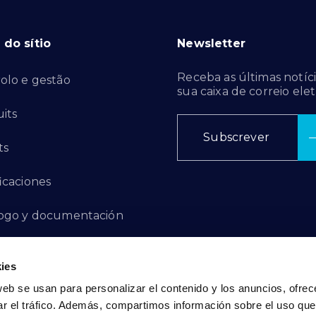
do sítio
Newsletter
Receba as últimas notíci
olo e gestão
sua caixa de correio elet
its
Subscrever
ts
ficaciones
ogo y documentación
ctos de innovación
ies
 de denuncias
web se usan para personalizar el contenido y los anuncios, ofrec
ar el tráfico. Además, compartimos información sobre el uso que