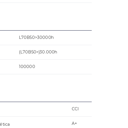
L70B50>30000h
(L70B50>)30.000h
100000
CCI
A+
ética