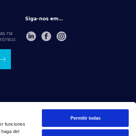
Siga-nos em…
as na
rónico:
Permitir todas
er funciones
 haga del