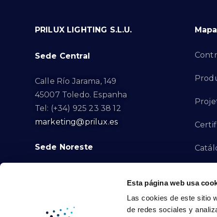
PRILUX LIGHTING S.L.U.
Mapa 
Contr
Sede Central
Produ
Calle Río Jarama, 149
45007 Toledo. Espanha
Proje
Tel: (+34) 925 23 38 12
marketing@prilux.es
Certi
Sede Noreste
Catál
Proye
Calle Del Torrent Fondo, s/n
Esta página web usa cook
08791. Sant Llorenç d’Hortons.
Canal
Las cookies de este sitio 
Barcelona. Espanha
de redes sociales y analiz
Tel: (+34) 93 719 23 29