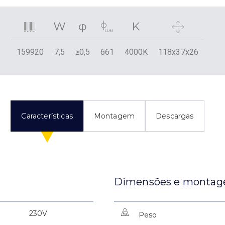
159920
7,5
≥0,5
661
4000K
118x37x26
Características
Montagem
Descargas
Dimensões e monta
230V
Peso