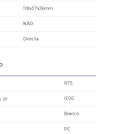
118x37x26mm
NÃO
Directa
o
R7S
IP20
e IP
Branco
PC