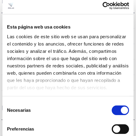
Dimensões e montagem
Monte Crúzio
Assembly
Esta página web usa cookies
0,124m2
Las cookies de este sitio web se usan para personalizar
Resistência ao vento
el contenido y los anuncios, ofrecer funciones de redes
sociales y analizar el tráfico. Además, compartimos
540x230x112mm
Dimensão
información sobre el uso que haga del sitio web con
nuestros partners de redes sociales, publicidad y análisis
Monte Crúzio
Posição de montagem
web, quienes pueden combinarla con otra información
que les haya proporcionado o que hayan recopilado a
NÃO
Junção
partir del uso que haya hecho de sus servicios.
Selección
Dados ópticos
Necesarias
de
consentimiento
4000K
Temperatura de cor
Preferencias