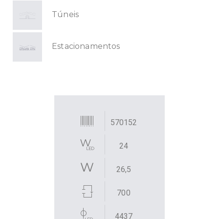
Túneis
Estacionamentos
570152
24
26,5
700
4437