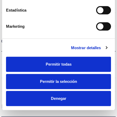
70
CRI Índice de repr. cromática
Estadística
VA00K0M
Óptica
Marketing
Carcaça e Acabamento
Mostrar detalles
IK10
IK Proteção contra impactos
Permitir todas
IP66
Índice de estanqueidade IP
Permitir la selección
AL iap
Corpo
Denegar
Desempenho