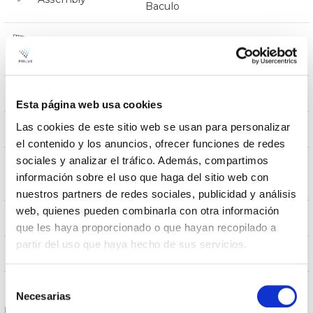
Baculo
Resistência ao
0,124
vento
4000
Peso
Esta página web usa cookies
Las cookies de este sitio web se usan para personalizar
540x230x112
Dimensão
el contenido y los anuncios, ofrecer funciones de redes
sociales y analizar el tráfico. Además, compartimos
Posição de
BACULO,BRAZO
información sobre el uso que haga del sitio web con
montagem
nuestros partners de redes sociales, publicidad y análisis
web, quienes pueden combinarla con otra información
SI/YES/OUI/SIM
Junção
que les haya proporcionado o que hayan recopilado a
partir del uso que haya hecho de sus servicios.
Directa
Iluminação
Selección
Necesarias
de
Dados ópticos