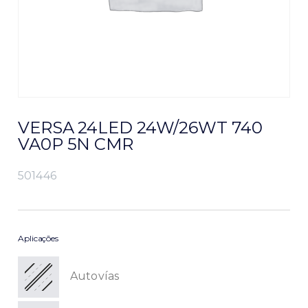
VERSA 24LED 24W/26WT 740
VA0P 5N CMR
501446
Aplicações
Autovías