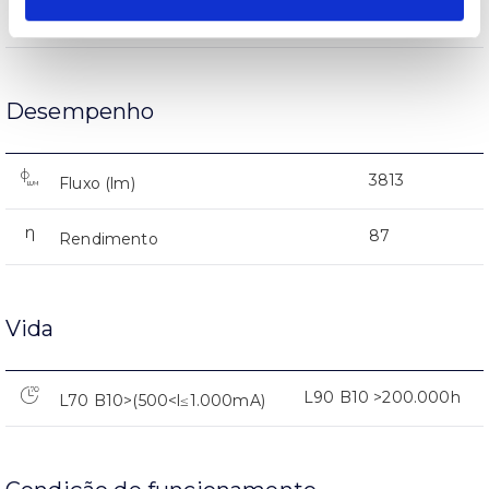
AL iap
Corpo
Desempenho
3813
Fluxo (lm)
87
Rendimento
Vida
L90 B10 >200.000h
L70 B10>(500<l≤1.000mA)