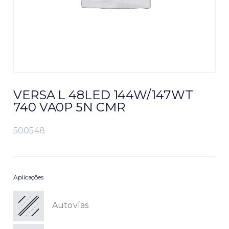
VERSA L 48LED 144W/147WT
740 VA0P 5N CMR
500548
Aplicações
Autovías