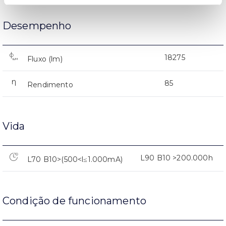
Desempenho
18275
Fluxo (lm)
85
Rendimento
Vida
L90 B10 >200.000h
L70 B10>(500<l≤1.000mA)
Condição de funcionamento