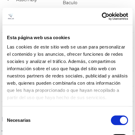
Baculo
Resistência ao
0,179
vento
Esta página web usa cookies
640x280x112
Dimensão
Las cookies de este sitio web se usan para personalizar
el contenido y los anuncios, ofrecer funciones de redes
Posição de
BACULO,BRAZO
sociales y analizar el tráfico. Además, compartimos
montagem
información sobre el uso que haga del sitio web con
nuestros partners de redes sociales, publicidad y análisis
SI/YES/OUI/SIM
Junção
web, quienes pueden combinarla con otra información
que les haya proporcionado o que hayan recopilado a
Directa
Iluminação
partir del uso que haya hecho de sus servicios.
Selección
Dados ópticos
Necesarias
de
consentimiento