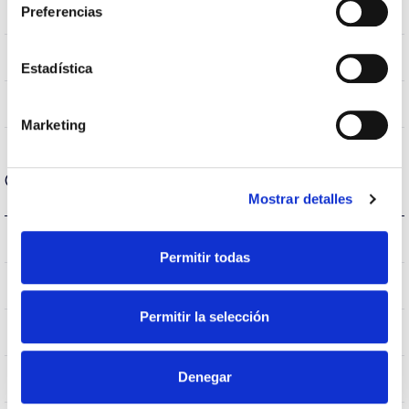
4000k
Preferencias
Temperatura de cor
>70
CRI Índice de repr. cromática
Estadística
VA
Óptica
Marketing
Carcaça e Acabamento
Mostrar detalles
8
IK Proteção contra impactos
Permitir todas
66
Índice de estanqueidade IP
Permitir la selección
9007
Cor do corpo
Denegar
AL iap
Corpo