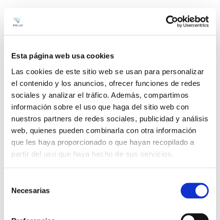
Grâce à ce protocole de communication, il n’a
jamais été aussi facile de créer différentes
scènes dynamiques à réponse instantanée avec
Esta página web usa cookies
des effets lumineux et sonores dans des
Las cookies de este sitio web se usan para personalizar
installations où sont projetés des
spectacles
el contenido y los anuncios, ofrecer funciones de redes
audiovisuels
. Nous recréerons des
sociales y analizar el tráfico. Además, compartimos
información sobre el uso que haga del sitio web con
environnements uniques et personnalisés pour
nuestros partners de redes sociales, publicidad y análisis
chaque occasion dans le but de générer une
web, quienes pueden combinarla con otra información
expérience utilisateur extraordinaire.
que les haya proporcionado o que hayan recopilado a
partir del uso que haya hecho de sus servicios.
Selección
L’innovation et la créativité sont au cœur de
Necesarias
de
Prilux. Dans notre dossier, vous trouverez notre
consentimiento