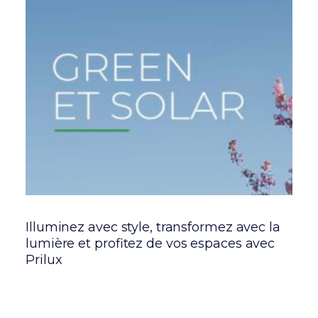
Illuminez avec style, transformez avec la
P
ls
lumière et profitez de vos espaces avec
i
Prilux
s