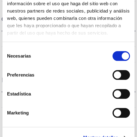
información sobre el uso que haga del sitio web con
nuestros partners de redes sociales, publicidad y análisis
Carcaça e Acabamento
web, quienes pueden combinarla con otra información
que les haya proporcionado o que hayan recopilado a
partir del uso que haya hecho de sus servicios.
Branco
Cor do corpo
Selección
Acero
Corpo
Necesarias
de
consentimiento
Preferencias
Proteções
Estadística
NÃO
Proteção surtos
Marketing