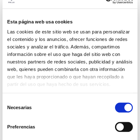
Esta página web usa cookies
Las cookies de este sitio web se usan para personalizar
el contenido y los anuncios, ofrecer funciones de redes
sociales y analizar el tráfico. Además, compartimos
información sobre el uso que haga del sitio web con
nuestros partners de redes sociales, publicidad y análisis
web, quienes pueden combinarla con otra información
que les haya proporcionado o que hayan recopilado a
partir del uso que haya hecho de sus servicios.
Selección
Necesarias
Une solution d’éclairage
de
consentimiento
gagnante : résultats
Preferencias