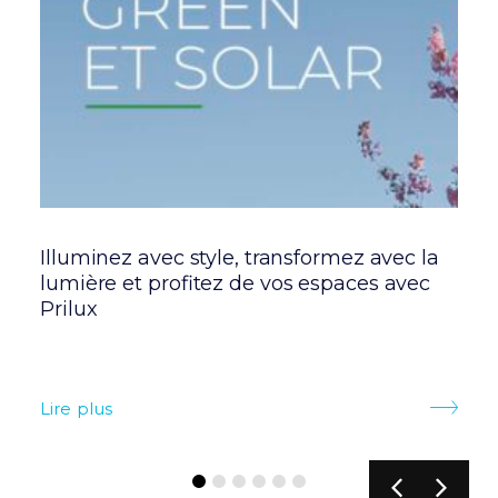
Illuminez avec style, transformez avec la
P
ls
lumière et profitez de vos espaces avec
i
Prilux
s
Lire plus
Li