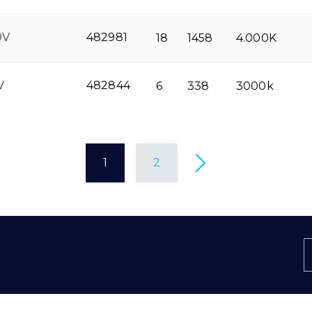
0V
482981
18
1458
4.000K
V
482844
6
338
3000k
1
2