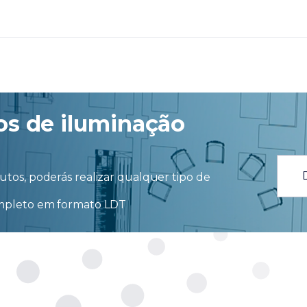
os de iluminação
tos, poderás realizar qualquer tipo de
ompleto em formato LDT