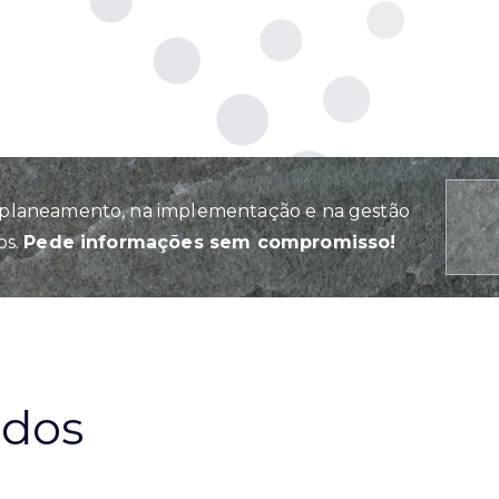
planeamento, na implementação e na gestão
os.
Pede informações sem compromisso!
ados