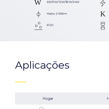
6W/9W/12W/18W/24W
Hasta 2.956lm
IP20
Aplicações
Hogar
H