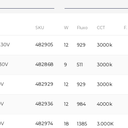
SKU
W
Fluxo
CCT
F.
230V
482905
12
929
3000k
30V
482868
9
511
3000k
0V
482929
12
929
3000k
0V
482936
12
984
4000k
0V
482974
18
1385
3.000K