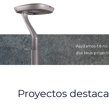
Ajudamos-te no 
dos teus project
Proyectos destac