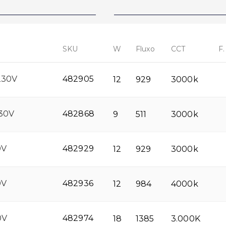
SKU
W
Fluxo
CCT
F.
230V
482905
12
929
3000k
30V
482868
9
511
3000k
0V
482929
12
929
3000k
0V
482936
12
984
4000k
0V
482974
18
1385
3.000K