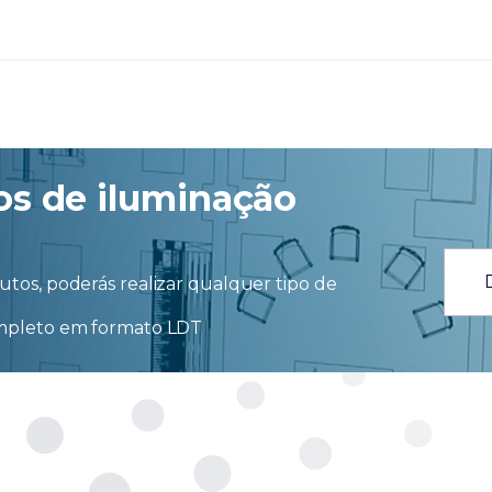
os de iluminação
tos, poderás realizar qualquer tipo de
ompleto em formato LDT