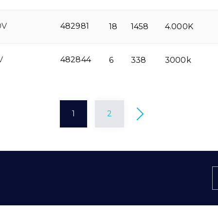
0V
482981
18
1458
4.000K
V
482844
6
338
3000k
1
2