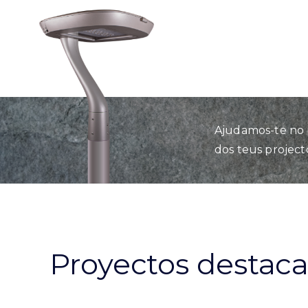
Ajudamos-te no 
dos teus project
Proyectos destac