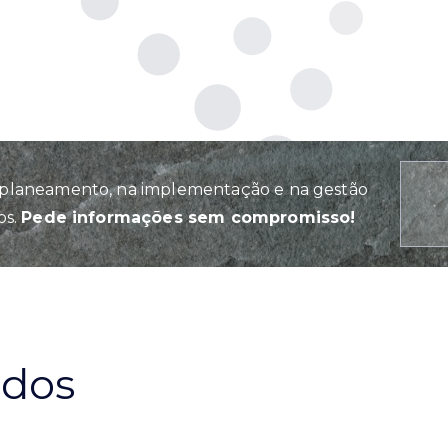
planeamento, na implementação e na gestão
os.
Pede informações sem compromisso!
ados