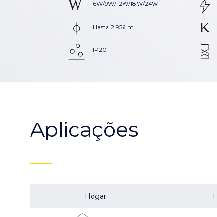
6W/9W/12W/18W/24W
Hasta 2.956lm
IP20
Aplicações
Hogar
H